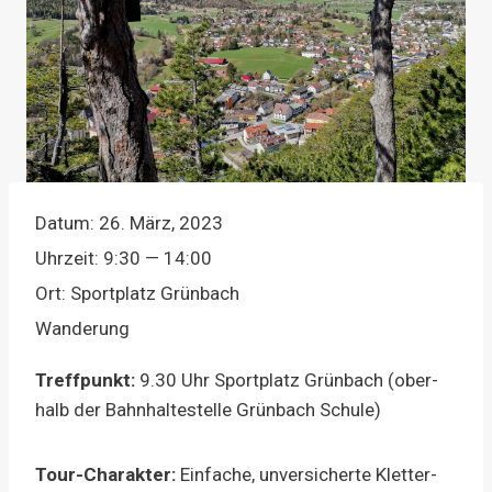
Datum:
26. März, 2023
Uhr­zeit:
9:30 — 14:00
Ort:
Sport­platz Grün­bach
Wan­de­rung
Treff­punkt:
9.30 Uhr Sport­platz Grün­bach (ober­
halb der Bahn­hal­te­stel­le Grün­bach Schu­le)
Tour-Cha­rak­ter:
Ein­fa­che, unver­si­cher­te Klet­ter­