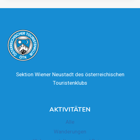
Sektion Wiener Neustadt des österreichischen
Touristenklubs
AKTI­VI­TÄ­TEN
Alle
Wan­de­run­gen