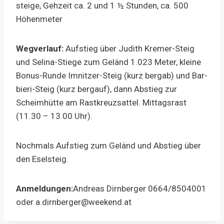
stei­ge, Geh­zeit ca. 2 und 1 ½ Stun­den, ca. 500
Höhen­me­ter
Weg­ver­lauf:
Auf­stieg über Judith Kre­mer-Steig
und Seli­na-Stie­ge zum Geländ 1.023 Meter, klei­ne
Bonus-Run­de Imnit­zer-Steig (kurz berg­ab) und Bar­
bie­ri-Steig (kurz berg­auf), dann Abstieg zur
Scheim­hüt­te am Rast­kreuz­sat­tel. Mit­tags­rast
(11.30 – 13.00 Uhr).
Noch­mals Auf­stieg zum Geländ und Abstieg über
den Esel­steig.
Anmel­dun­gen:
Andre­as Dirn­ber­ger 0664/8504001
oder a.dirnberger@weekend.at