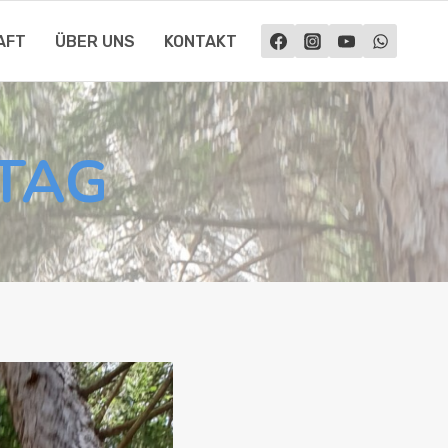
HAFT
ÜBER UNS
KON­TAKT
­TAG