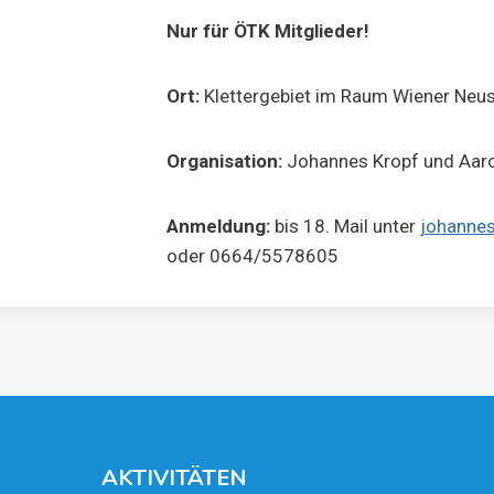
Nur für ÖTK Mit­glie­der!
Ort:
Klet­ter­ge­biet im Raum Wie­ner Neu­
Orga­ni­sa­ti­on:
Johan­nes Kropf und Aaron
Anmel­dung:
bis 18. Mail unter
johannes
oder 0664/5578605
AKTI­VI­TÄ­TEN