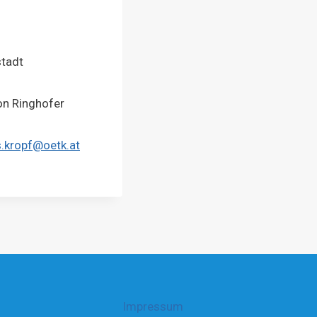
stadt
 Ring­ho­fer
.kropf@oetk.at
Impres­sum