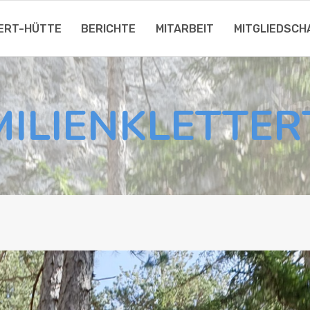
HERT-HÜT­TE
BERICH­TE
MIT­AR­BEIT
MIT­GLIED­SC
I­LI­EN­KLET­TER