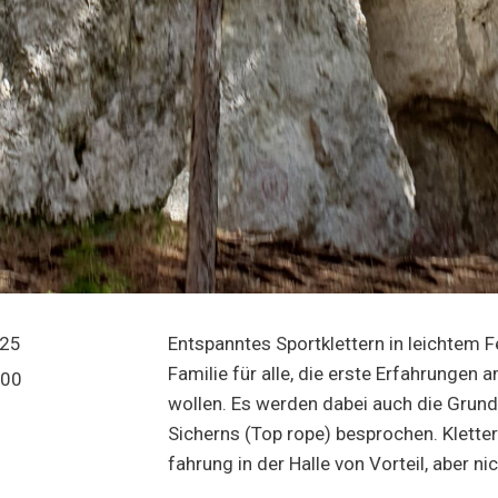
025
Ent­spann­tes Sport­klet­tern in leich­tem 
Fami­lie für alle, die ers­te Erfah­run­ge
:00
wol­len. Es wer­den dabei auch die Grund
Sicherns (Top rope) bespro­chen. Klet­ter
fah­rung in der Hal­le von Vor­teil, aber ni