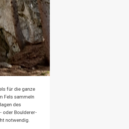
Fels für die gan­ze
n am Fels sam­meln
­la­gen des
- oder Bould­er­er­
cht not­wen­dig.